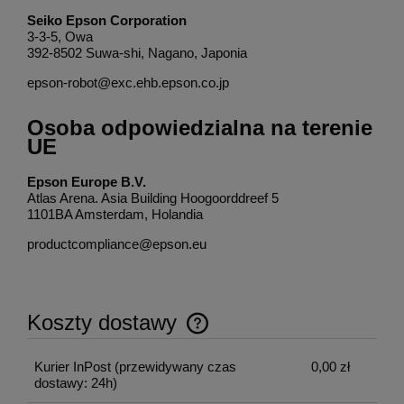
Seiko Epson Corporation
3-3-5, Owa
392-8502 Suwa-shi, Nagano, Japonia
epson-robot@exc.ehb.epson.co.jp
Osoba odpowiedzialna na terenie
UE
Epson Europe B.V.
Atlas Arena. Asia Building Hoogoorddreef 5
1101BA Amsterdam, Holandia
productcompliance@epson.eu
Koszty dostawy
Cena nie zawiera ewentualnych kosztów płatności
Kurier InPost
(przewidywany czas
0,00 zł
dostawy: 24h)