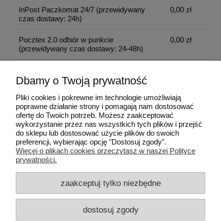
InPost Paczkomat 24/7
(przewidywany
0,00 zł
czas dostawy: 24h)
Pocztex 2.0 odbiór w punkcie
0,00 zł
(przewidywany czas dostawy: 24-48h)
Pocztex 2.0
(przewidywany czas dostawy:
15,00 zł
Dbamy o Twoją prywatność
24-48h)
Pliki cookies i pokrewne im technologie umożliwiają
odbiór osobisty
(odbiór w siedzibie firmy)
0,00 zł
poprawne działanie strony i pomagają nam dostosować
ofertę do Twoich potrzeb. Możesz zaakceptować
wykorzystanie przez nas wszystkich tych plików i przejść
do sklepu lub dostosować użycie plików do swoich
Pomoc
preferencji, wybierając opcję "Dostosuj zgody".
Więcej o plikach cookies przeczytasz w naszej Polityce
prywatności.
Moje konto
zaakceptuj tylko niezbędne
Płatności i dostawa
dostosuj zgody
Informacje