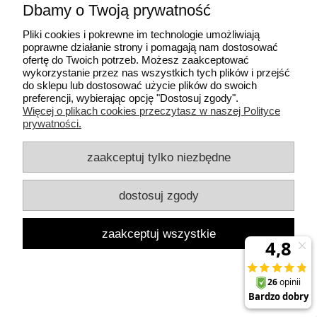
Dbamy o Twoją prywatność
Płatności i dostawa
Pliki cookies i pokrewne im technologie umożliwiają
poprawne działanie strony i pomagają nam dostosować
Informacje
ofertę do Twoich potrzeb. Możesz zaakceptować
wykorzystanie przez nas wszystkich tych plików i przejść
do sklepu lub dostosować użycie plików do swoich
O nas
preferencji, wybierając opcję "Dostosuj zgody".
Więcej o plikach cookies przeczytasz w naszej Polityce
prywatności.
pokaż pełną wersję strony
Sklep internetowy Shoper.pl
zaakceptuj tylko niezbędne
dostosuj zgody
zaakceptuj wszystkie