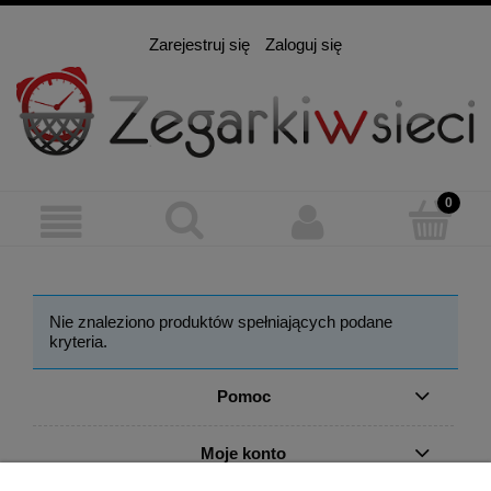
Zarejestruj się
Zaloguj się
Nie znaleziono produktów spełniających podane
kryteria.
Pomoc
Moje konto