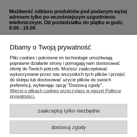
Możliwość odbioru produktów pod podanym wyżej
adresem tylko po wcześniejszym uzgodnieniu
telefonicznym. Od poniedziałku do piątku w godz.
8:00 - 15:00
Kontakt telefoniczny (od poniedziałku do piątku, w
godzinach 8:00-21:00): +48660736933
Dbamy o Twoją prywatność
Kontakt mailowy: zegary24allegro@gmail.com
Pliki cookies i pokrewne im technologie umożliwiają
poprawne działanie strony i pomagają nam dostosować
ofertę do Twoich potrzeb. Możesz zaakceptować
wykorzystanie przez nas wszystkich tych plików i przejść
do sklepu lub dostosować użycie plików do swoich
Pomoc
preferencji, wybierając opcję "Dostosuj zgody".
Więcej o plikach cookies przeczytasz w naszej Polityce
prywatności.
Moje konto
zaakceptuj tylko niezbędne
Płatności i dostawa
dostosuj zgody
Informacje