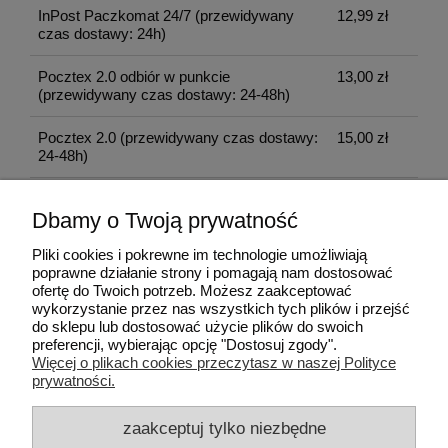
InPost Paczkomat 24/7
(przewidywany
12,99 zł
czas dostawy: 24h)
Pocztex 2.0 odbiór w punkcie
13,00 zł
(przewidywany czas dostawy: 24-48h)
Pocztex 2.0
(przewidywany czas dostawy:
15,00 zł
24-48h)
Kurier InPost
(przewidywany czas
16,50 zł
Dbamy o Twoją prywatność
dostawy: 24h)
Pliki cookies i pokrewne im technologie umożliwiają
odbiór osobisty
(odbiór w siedzibie firmy)
0,00 zł
poprawne działanie strony i pomagają nam dostosować
ofertę do Twoich potrzeb. Możesz zaakceptować
wykorzystanie przez nas wszystkich tych plików i przejść
do sklepu lub dostosować użycie plików do swoich
Pomoc
preferencji, wybierając opcję "Dostosuj zgody".
Więcej o plikach cookies przeczytasz w naszej Polityce
prywatności.
Moje konto
zaakceptuj tylko niezbędne
Płatności i dostawa