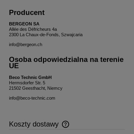
Producent
BERGEON SA
Allée des Défricheurs 4a
2300 La Chaux-de-Fonds, Szwajcaria
info@bergeon.ch
Osoba odpowiedzialna na terenie
UE
Beco Technic GmbH
Hermsdorfer Str. 5
21502 Geesthacht, Niemcy
info@beco-technic.com
Koszty dostawy
Cena nie zawiera ewentualnych kosztów płatności